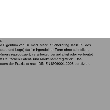
ap
d Eigentum von Dr. med. Markus Scherbring. Kein Teil des
otos und Logo) darf in irgendeiner Form ohne schriftliche
rs reproduziert, verarbeitet, vervielfältigt oder verbreitet
m Deutschen Patent- und Markenamt registriert. Das
em der Praxis ist nach DIN EN ISO9001:2008 zertifiziert.